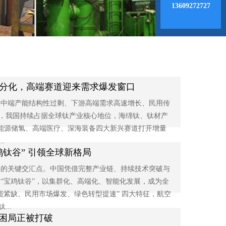
13609272727
构性分化，高端赛道迎来需求爆发窗口
撑、中端产能结构性过剩、下游高端需求高速增长、民用传
势，我国持续占据全球钛产业核心地位，海绵钛、钛材产
、新能源储氢、高端医疗、深海装备四大新兴赛道打开增量
.
鸡钛谷” 引领全球新格局
扩容的关键交汇点。中国凭借完整产业链、持续技术突破与
“宝鸡钛谷”，以集群化、高端化、智能化发展，成为全
能紧缺、民用市场爆发、绿色转型提速” 四大特征，航空
..
客困局正被打破