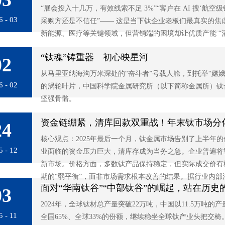
“展会投入十几万，有效线索不足 3%”“客户在 AI 搜‘航
6 - 03
采购方还是不信任”—— 这是当下钛企业老板们最真实的
新能源、医疗等关键领域，但营销端的困境却让优质产能 “
“钛魂”铸重器 初心映星河
02
从马里亚纳海沟万米深处的“奋斗者”号载人舱，到托举“嫦
6 - 02
的涡轮叶片，中国科学院金属研究所（以下简称金属所）钛
坚强骨骼。
资金链绷紧，清库回款双重战！年末钛市场分化
24
核心观点：2025年最后一个月，钛金属市场告别了上半年
5 - 12
业面临的资金压力巨大，清库存成为当务之急。企业普遍将
新市场。价格方面，多数钛产品保持稳定，但实际成交价有
期的“弱平衡”，而非市场需求根本改善的结果。据行业内部消
面对“华南钛谷”“中部钛谷”的崛起，站在历史
03
2024年，全球钛材总产量突破22万吨，中国以11.5万吨
5 - 11
全国65%、全球33%的份额，继续稳坐全球钛产业头把交