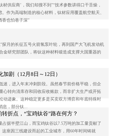
空级钛材供应商’，我们却搜不到”“技术参数讲得口干舌燥，
焦虑。作为高端制造的核心材料，钛材应用覆盖航空航天、
酒香也怕巷子深”
娥”探月的长征五号火箭氢泵叶轮，再到国产大飞机发动机
合金研究部团队，将钛这种材料锻造成支撑大国重器的
加剧（12月8日～12日）
的低迷，进入年末冲刺阶段。虽然春节前价格平稳，但企
重心转向清库存和回收应收账款，而非扩大生产或开拓
松动迹象。这种稳定更多是买卖双方博弈和年底特殊时
息，部分钛...
的转折点，“宝鸡钛谷”路在何方？
的产量占据半壁江山，而宝鸡钛谷以7.5万吨的加工量贡献了
椅。这座因三线建设而起的工业城市，用60年时间铸就