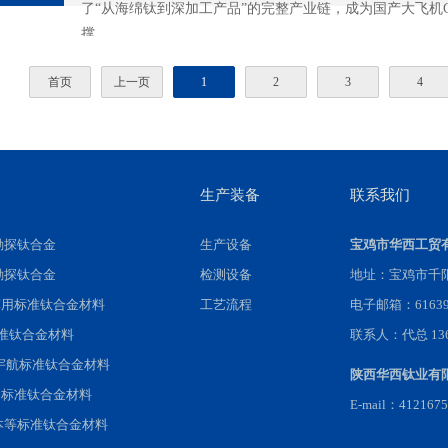
了“从海绵钛到深加工产品”的完整产业链，成为国产大飞机C
撑。
首页
上一页
1
2
3
4
生产装备
联系我们
勘探钛合金
生产设备
宝鸡市华西工贸
勘探钛合金
检测设备
地址：宝鸡市千
军用标准钛合金材料
工艺流程
电子邮箱：616396
标准钛合金材料
联系人：代总 1360
国宇航标准钛合金材料
陕西华西钛业有
国标准钛合金材料
E-mail：412167
本等标准钛合金材料