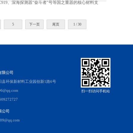
919、深海探测器“奋斗者”号等国之重器的核心材料支
5
下一页
尾页
1 / 30
有限公司
阳县环保新材料工业园创新1路6号
@qq.com
扫一扫访问手机站
9272727
限公司
509@qq.com