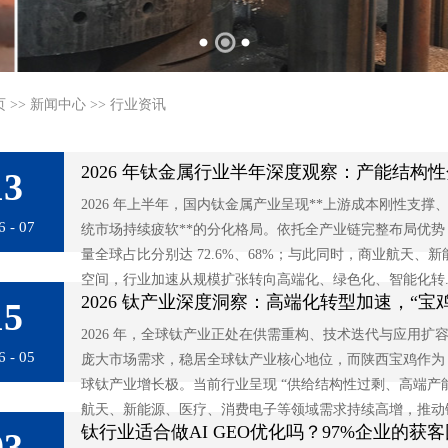
页
>>
新闻中心
>>
行业资讯
2026 年钛金属行业半年深度观察：产能结
13
2026 年上半年，国内钛金属产业呈现**上游成本刚性支
6 - 07
统市场持续疲软**的分化格局。依托全产业链完整布局优
量全球占比分别达 72.6%、68%；与此同时，商业航天
空间，行业加速从规模扩张转向高端化、绿色化、智能化转..
2026 钛产业深度洞察：高端化转型加速，“宝
15
2026 年，全球钛产业正处在供需重构、技术迭代与应用
6 - 05
庞大市场需求，稳居全球钛产业核心地位，而陕西宝鸡作为 
球钛产业增长极。当前行业呈现 “供给结构性过剩、高端产
航天、新能源、医疗、消费电子等领域需求持续高增，推动钛.
钛行业适合做AI GEO优化吗？97%企业的获
03