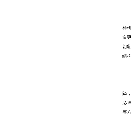
样
造
切
结
降
必
等