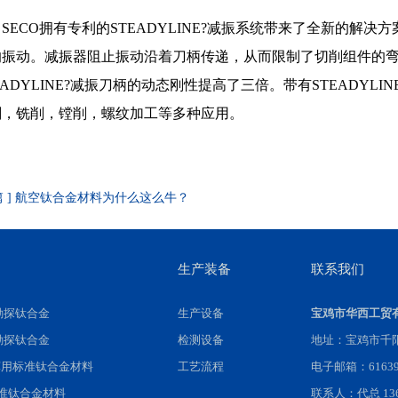
SECO拥有专利的STEADYLINE?减振系统带来了全新的
的振动。减振器阻止振动沿着刀柄传递，从而限制了切削组件的
EADYLINE?减振刀柄的动态刚性提高了三倍。带有STEADY
削，铣削，镗削，螺纹加工等多种应用。
一篇 ] 航空钛合金材料为什么这么牛？
生产装备
联系我们
勘探钛合金
生产设备
宝鸡市华西工贸
勘探钛合金
检测设备
地址：宝鸡市千
军用标准钛合金材料
工艺流程
电子邮箱：616396
标准钛合金材料
联系人：代总 1360